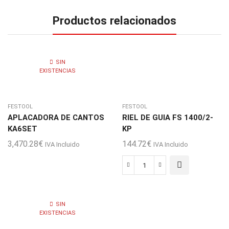
Productos relacionados
SIN
EXISTENCIAS
FESTOOL
FESTOOL
APLACADORA DE CANTOS
RIEL DE GUIA FS 1400/2-
KA6SET
KP
3,470.28
€
144.72
€
IVA Incluido
IVA Incluido
RIEL
DE
GUIA
SIN
FS
EXISTENCIAS
1400/2-