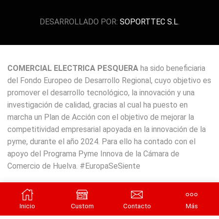
DESARROLLADO POR:
SOPORTTEC S.L
.
COMERCIAL ELECTRICA PESQUERA
ha sido beneficiaria
del Fondo Europeo de Desarrollo Regional, cuyo objetivo es
promover el desarrollo tecnológico, la innovación y una
investigación de calidad, gracias al cual ha puesto en
marcha un Plan de Acción con el objetivo de mejorar la
competitividad empresarial apoyada en la innovación de la
pyme, durante el año 2024. Para ello ha contado con el
apoyo del Programa Pyme Innova de la Cámara de
Comercio de Huelva. #EuropaSeSiente
Inicio
Custom
Contacto
Más