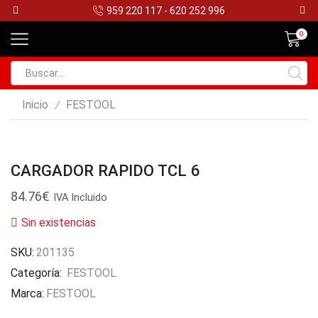
959 220 117 - 620 252 996
0
Search
input
Inicio
FESTOOL
/
CARGADOR RAPIDO TCL 6
84.76
€
IVA Incluido
Sin existencias
SKU:
201135
Categoría:
FESTOOL
Marca:
FESTOOL