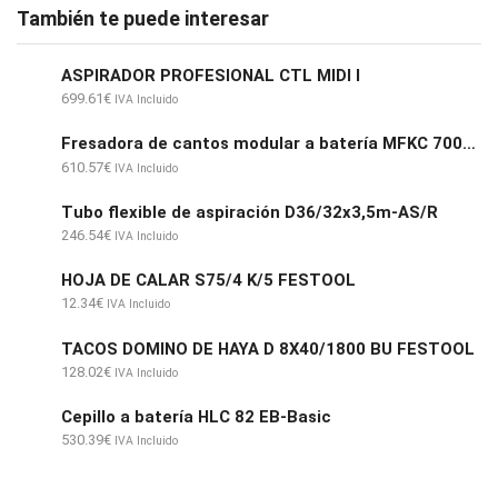
También te puede interesar
ASPIRADOR PROFESIONAL CTL MIDI I
699.61
€
IVA Incluido
Fresadora de cantos modular a batería MFKC 700 KA EB-Basic
610.57
€
IVA Incluido
Tubo flexible de aspiración D36/32x3,5m-AS/R
246.54
€
IVA Incluido
HOJA DE CALAR S75/4 K/5 FESTOOL
12.34
€
IVA Incluido
TACOS DOMINO DE HAYA D 8X40/1800 BU FESTOOL
128.02
€
IVA Incluido
Cepillo a batería HLC 82 EB-Basic
530.39
€
IVA Incluido