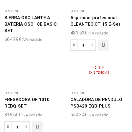
KP
cantidad
FESTOOL
FESTOOL
SIERRA OSCILANTE A
Aspirador profesional
BATERIA OSC 18E BASIC
CLEANTEC CT 15 E-Set
SET
481.53
€
IVA Incluido
664.29
€
IVA Incluido
Aspirador
profesional
CLEANTEC
SIN
CT
EXISTENCIAS
15
E-
Set
FESTOOL
FESTOOL
cantidad
FRESADORA OF 1010
CALADORA DE PENDULO
REBQ-SET
PSB420 EQB-PLUS
815.60
€
554.34
€
IVA Incluido
IVA Incluido
FRESADORA