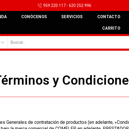
959 220 117 - 620 252 996
NDA
CONÓCENOS
SERVICIOS
CONTACTO
CARRITO
Términos y Condicione
nes Generales de contratación de productos (en adelante, «Condi
. bajo la marca comercial de COMELEP, en adelante, PRESTADOR,