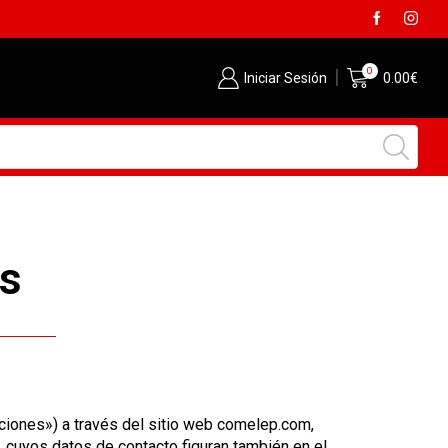
Envió gratis desde 129€
0
Iniciar Sesión
0.00
€
s
ciones») a través del sitio web comelep.com,
 cuyos datos de contacto figuran también en el