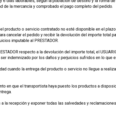
y 6 días laborables, según la población de destino y la forma d
ad de la mercancía y comprobado el pago completo del pedido.
el producto o servicio contratado no esté disponible en el plazo
ra cancelar el pedido y recibir la devolución del importe total p
juicios imputable al PRESTADOR.
PRESTADOR respecto a la devolución del importe total, el USUARI
 ser indemnizado por los daños y perjuicios sufridos en lo que 
 cuando la entrega del producto o servicio no llegue a realizars
to en que el transportista haya puesto los productos a disposi
ntrega.
 a la recepción y exponer todas las salvedades y reclamaciones