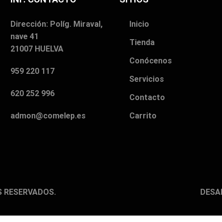
Dirección: Políg. Miraval,
Inicio
nave 41
Tienda
21007 HUELVA
Conócenos
959 220 117
Servicios
620 252 996
Contacto
Carrito
admon@comelep.es
S RESERVADOS.
DESA