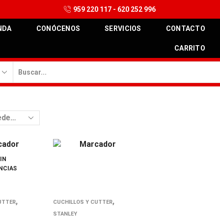
959 220 117 - 620 252 996
NDA
CONÓCENOS
SERVICIOS
CONTACTO
CARRITO
Search
input
IN
NCIAS
,
,
UTTER
CUCHILLOS Y CUTTER
STANLEY