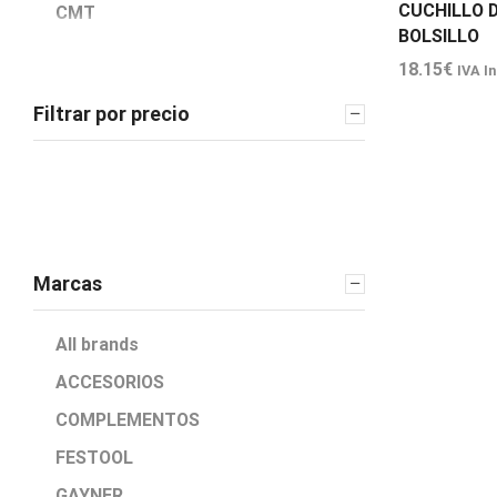
CUCHILLO 
CMT
BOLSILLO
COFAN
18.15
€
IVA I
DOGHER
Filtrar por precio
ESCOBILLAS
FASTEN
FERRETERIA
HERRAJE
FESTOOL
Marcas
GAYNER
All brands
CABLE INOX
ACCESORIOS
ESCALERA Y ANDAMIOS
COMPLEMENTOS
HERRAJES ECO
FESTOOL
RUEDA
TRINCAJE
GAYNER