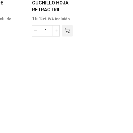
DE
CUCHILLO HOJA
RETRACTRIL
16.15
€
ncluido
IVA Incluido
CUCHILLO
HOJA
RETRACTRIL
cantidad