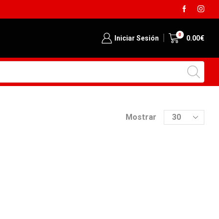
Envió gratis desde 129€
0
Iniciar Sesión
0.00
€
Mostrar