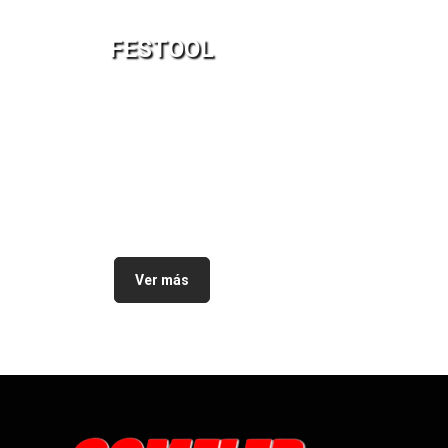
PROTECCION
FESTOOL
QUILOSA
QUIMICO
ROPA LABORAL
Sin categorías
SOLDADURA
SOUDAL
STANLEY
Ver más
CARPINTERIA Y CONSTRUCCION
CUCHILLOS Y CUTTER
INSTRUMENTOS DE MEDICION Y
NIVELACION
TARGET
TAYG