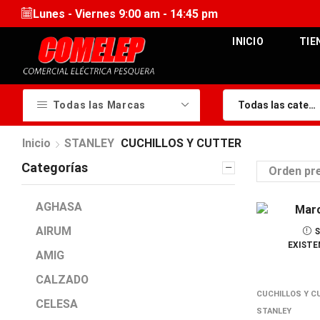
Lunes - Viernes 9:00 am - 14:45 pm
INICIO
TIE
Todas las Marcas
Inicio
STANLEY
CUCHILLOS Y CUTTER
Categorías
AGHASA
AIRUM
S
EXISTE
AMIG
CALZADO
CUCHILLOS Y C
CELESA
STANLEY