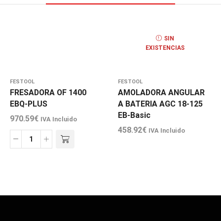
SIN
EXISTENCIAS
FESTOOL
FESTOOL
FRESADORA OF 1400
AMOLADORA ANGULAR
EBQ-PLUS
A BATERIA AGC 18-125
EB-Basic
970.59
€
IVA Incluido
458.92
€
IVA Incluido
FRESADORA
OF
1400
EBQ-
PLUS
cantidad