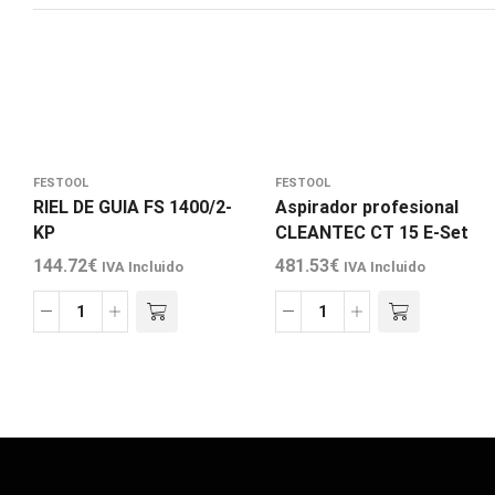
FESTOOL
FESTOOL
RIEL DE GUIA FS 1400/2-
Aspirador profesional
KP
CLEANTEC CT 15 E-Set
144.72
€
481.53
€
IVA Incluido
IVA Incluido
RIEL
Aspirador
DE
profesional
GUIA
CLEANTEC
FS
CT
1400/2-
15
KP
E-
cantidad
Set