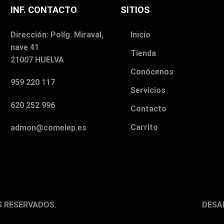
INF. CONTACTO
SITIOS
Dirección: Políg. Miraval,
Inicio
nave 41
Tienda
21007 HUELVA
Conócenos
959 220 117
Servicios
620 252 996
Contacto
Carrito
admon@comelep.es
S RESERVADOS.
DESA