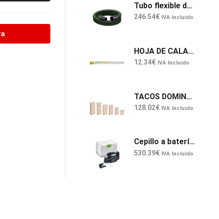
Tubo flexible de aspiración D36/32x3,5m-AS/R
246.54
€
IVA Incluido
ra
HOJA DE CALAR S75/4 K/5 FESTOOL
12.34
€
IVA Incluido
TACOS DOMINO DE HAYA D 8X40/1800 BU FESTOOL
128.02
€
IVA Incluido
Cepillo a batería HLC 82 EB-Basic
530.39
€
IVA Incluido