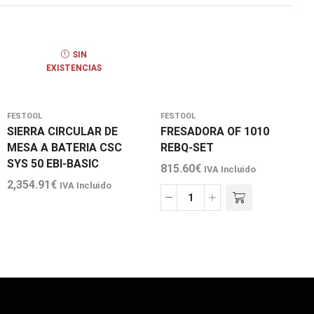
SIN
EXISTENCIAS
FESTOOL
FESTOOL
SIERRA CIRCULAR DE
FRESADORA OF 1010
MESA A BATERIA CSC
REBQ-SET
SYS 50 EBI-BASIC
815.60
€
IVA Incluido
2,354.91
€
IVA Incluido
FRESADORA
OF
1010
REBQ-
SET
cantidad