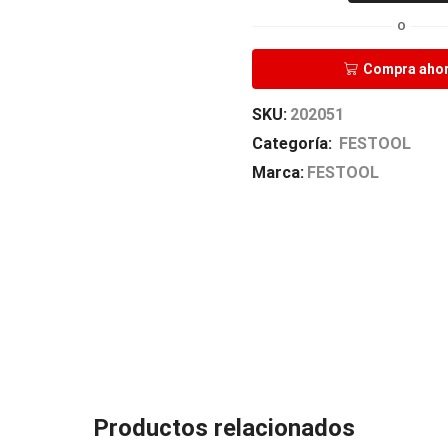
PULIMENTO
MPA11010
O
WH/0.5L
FESTOOL
Compra aho
cantidad
SKU:
202051
Categoría:
FESTOOL
Marca:
FESTOOL
Productos relacionados