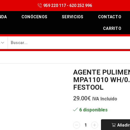
959 220 117 - 620 252 996
NDA
CONÓCENOS
SERVICIOS
CONTACTO
CARRITO
Search
input
AGENTE PULIME
MPA11010 WH/0
FESTOOL
29.00
€
IVA Incluido
6 disponibles
AGENTE
Añadir