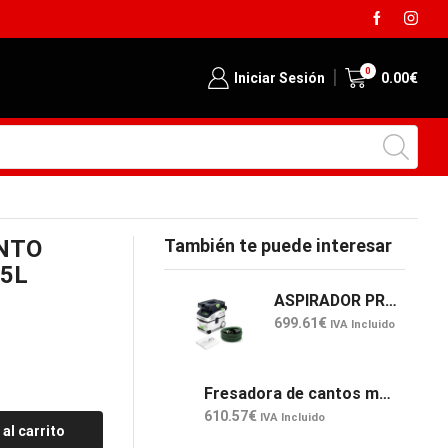
Envió gratis desde 129€
0
Iniciar Sesión
0.00
€
NTO
También te puede interesar
.5L
ASPIRADOR PROFESIONAL CTL MIDI I
699.61
€
IVA Incluido
Fresadora de cantos modular a batería MFKC 700 KA EB-Basic
610.57
€
IVA Incluido
 al carrito