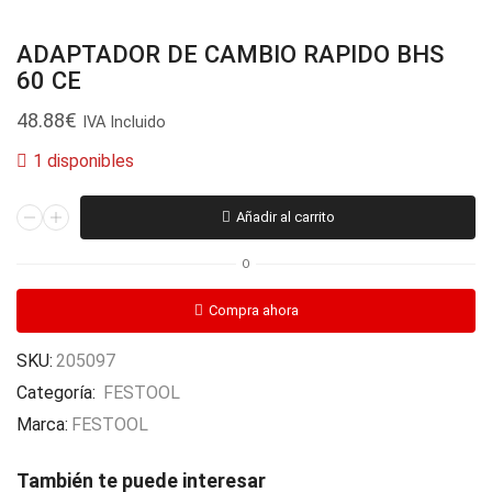
ADAPTADOR DE CAMBIO RAPIDO BHS
60 CE
48.88
€
IVA Incluido
1 disponibles
ADAPTADOR
Añadir al carrito
DE
CAMBIO
O
RAPIDO
BHS
Compra ahora
60
CE
SKU:
205097
cantidad
Categoría:
FESTOOL
Marca:
FESTOOL
También te puede interesar