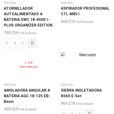
PLUS
FESTOOL
FESTOOL
cantidad
ATORNILLADOR
ASPIRADOR PROFESIONAL
AUTOALIMENTADO A
CTL MIDI I
BATERIA DWC 18-4500 I-
669.01
€
IVA Incluido
PLUS ORGANIZER EDITION
768.35
€
IVA Incluido
ATORNILLADOR
AUTOALIMENTADO
A
SIN
BATERIA
EXISTENCIAS
DWC
18-
4500
FESTOOL
FESTOOL
I-
AMOLADORA ANGULAR A
SIERRA INGLETADORA
PLUS
BATERIA AGC 18-125 EB-
KS60 E-Set
ORGANIZER
Basic
969.21
€
IVA Incluido
EDITION
458.92
€
IVA Incluido
cantidad