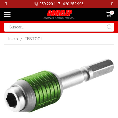
959 220 117 - 620 252 996
0
Search
input
Inicio
FESTOOL
/