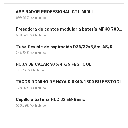
ASPIRADOR PROFESIONAL CTL MIDI I
699.61
€
IVA Incluido
Fresadora de cantos modular a batería MFKC 700 KA EB-Basic
610.57
€
IVA Incluido
Tubo flexible de aspiración D36/32x3,5m-AS/R
246.54
€
IVA Incluido
HOJA DE CALAR S75/4 K/5 FESTOOL
12.34
€
IVA Incluido
TACOS DOMINO DE HAYA D 8X40/1800 BU FESTOOL
128.02
€
IVA Incluido
Cepillo a batería HLC 82 EB-Basic
530.39
€
IVA Incluido